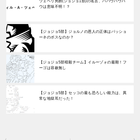
ツェペリ男爵(ジョジョ1部)の名言、パパウパウパ
ウは意味不明！？
【ジョジョ5部】ジョルノの恩人の正体はパッショ
ーネのボスなのか？
【ジョジョ5部暗殺チーム】イルーゾォの最期！フ
ーゴは容赦無し
【ジョジョ5部】セッコの最も恐ろしい能力は、異
常な地獄耳だった！