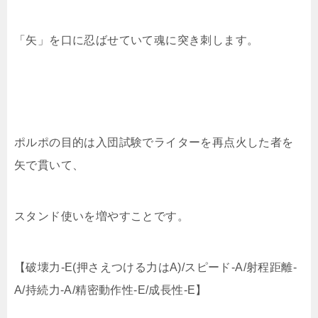
「矢」を口に忍ばせていて魂に突き刺します。
ポルポの目的は入団試験でライターを再点火した者を
矢で貫いて、
スタンド使いを増やすことです。
【破壊力-E(押さえつける力はA)/スピード-A/射程距離-
A/持続力-A/精密動作性-E/成長性-E】