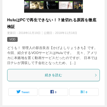
HuluはPCで再生できない！？途切れる原因を徹底
検証
更新日：
2018年11月19日
公開日：
2018年11月18日
VOD
どうも！ 管理人の影吉良吉【かげよしりょうきち】です。
今回、紹介するVODサービスはHuluです。 元々、アメリ
カに本拠地を置く動画サービスだったのですが、 日本では
日テレが買収して子会社となったため、 […]
続きを読む
Tweet
0
0