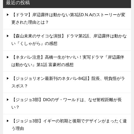
最近の投稿
【ドラマ】岸辺露伴は動かない第3話D.N.Aのストーリーが変
更された理由とは？
【森山未來のサイコな演技】ドラマ第2話、岸辺露伴は動かな
い『くしゃがら』の感想
【ネタバレ注意】高橋一生がヤバい！実写ドラマ『岸辺露伴
は動かない』第1話 富豪村の感想
【ジョジョリオン最新刊のネタバレ84話】院長、明負悟がラ
スボス？
【ジョジョ3部】DIOのザ・ワールドは、なぜ射程距離が長
い？
【ジョジョ3部】イギーの初期と後期でデザインがまったく違
う理由