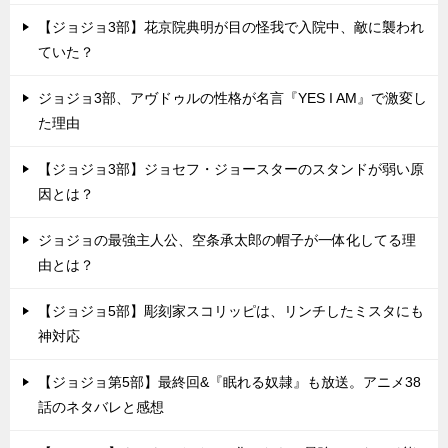
【ジョジョ3部】花京院典明が目の怪我で入院中、敵に襲われ
ていた？
ジョジョ3部、アヴドゥルの性格が名言『YES I AM』で激変し
た理由
【ジョジョ3部】ジョセフ・ジョースターのスタンドが弱い原
因とは？
ジョジョの最強主人公、空条承太郎の帽子が一体化してる理
由とは？
【ジョジョ5部】彫刻家スコリッピは、リンチしたミスタにも
神対応
【ジョジョ第5部】最終回&『眠れる奴隷』も放送。アニメ38
話のネタバレと感想