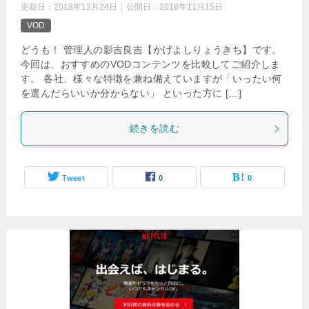
更新日：
2018年12月24日
公開日：
2018年11月15日
VOD
どうも！ 管理人の影吉良吉【かげよしりょうきち】です。
今回は、おすすめのVODコンテンツを比較してご紹介しま
す。 各社、様々な特徴を兼ね備えていますが「いったい何
を選んだらいいか分からない」 といった方に […]
続きを読む
Tweet
0
0