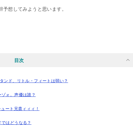
大胆予想してみようと思います。
目次
スタンド、リトル・フィートは弱い？
ーゾォ。声優は誰？
シュート兄貴ィィィ！
メではどうなる？