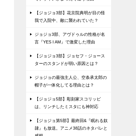
【ジョジョ3部】花京院典明が目の怪
我で入院中、敵に襲われていた？
ジョジョ3部、アヴドゥルの性格が名
言『YES I AM』で激変した理由
【ジョジョ3部】ジョセフ・ジョース
ターのスタンドが弱い原因とは？
ジョジョの最強主人公、空条承太郎の
帽子が一体化してる理由とは？
【ジョジョ5部】彫刻家スコリッピ
は、リンチしたミスタにも神対応
【ジョジョ第5部】最終回&『眠れる奴
隷』も放送。アニメ38話のネタバレと
感想