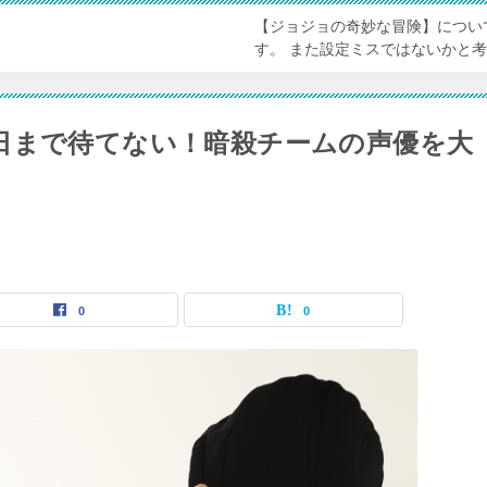
【ジョジョの奇妙な冒険】につい
す。 また設定ミスではないかと
日まで待てない！暗殺チームの声優を大
0
0