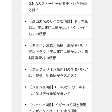
D.N.Aのストーリーが変更された理由
とは？
【森山未來のサイコな演技】ドラマ第
2話、岸辺露伴は動かない『くしゃが
ら』の感想
【ネタバレ注意】高橋一生がヤバい！
実写ドラマ『岸辺露伴は動かない』第
1話 富豪村の感想
【ジョジョリオン最新刊のネタバレ84
話】院長、明負悟がラスボス？
【ジョジョ3部】DIOのザ・ワールド
は、なぜ射程距離が長い？
【ジョジョ3部】イギーの初期と後期
でデザインがまったく違う理由