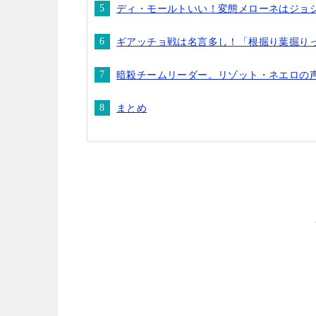
ディ・モールトいい！変態メローネはジョ
ギアッチョ戦は名言多し！「根掘り葉掘り
暗殺チームリーダー。リゾット・ネエロの
まとめ