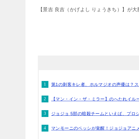
【景吉 良吉（かげよし りょうきち）】が
第1の刺客キレ者、ホルマジオの声優は？
【マン・イン・ザ・ミラー】のへたれイル
ジョジョ 5部の暗殺チームといえば、プロ
マンモーニのペッシが覚醒！ジョジョアニ