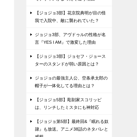
【ジョジョ3部】花京院典明が目の怪
我で入院中、敵に襲われていた？
ジョジョ3部、アヴドゥルの性格が名
言『YES I AM』で激変した理由
【ジョジョ3部】ジョセフ・ジョース
ターのスタンドが弱い原因とは？
ジョジョの最強主人公、空条承太郎の
帽子が一体化してる理由とは？
【ジョジョ5部】彫刻家スコリッピ
は、リンチしたミスタにも神対応
【ジョジョ第5部】最終回&『眠れる奴
隷』も放送。アニメ38話のネタバレと
感想