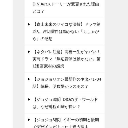
D.N.Aのストーリーが変更された理由
とは？
【森山未來のサイコな演技】ドラマ第
2話、岸辺露伴は動かない『くしゃが
ら』の感想
【ネタバレ注意】高橋一生がヤバい！
実写ドラマ『岸辺露伴は動かない』第
1話 富豪村の感想
【ジョジョリオン最新刊のネタバレ84
話】院長、明負悟がラスボス？
【ジョジョ3部】DIOのザ・ワールド
は、なぜ射程距離が長い？
【ジョジョ3部】イギーの初期と後期
でデザインがまったく違う理由