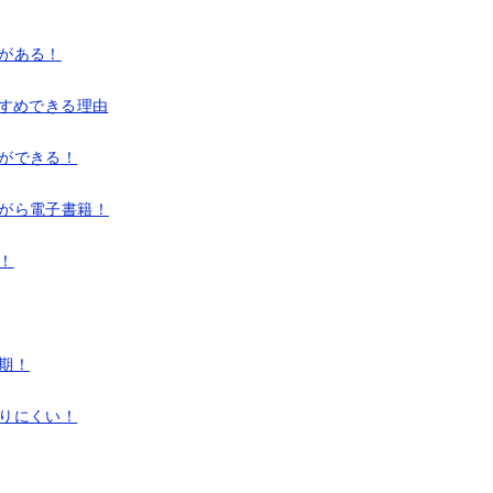
限がある！
すすめできる理由
みができる！
りながら電子書籍！
る！
定期！
まりにくい！