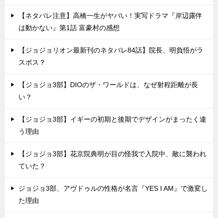
【ネタバレ注意】高橋一生がヤバい！実写ドラマ『岸辺露伴
は動かない』第1話 富豪村の感想
【ジョジョリオン最新刊のネタバレ84話】院長、明負悟がラ
スボス？
【ジョジョ3部】DIOのザ・ワールドは、なぜ射程距離が長
い？
【ジョジョ3部】イギーの初期と後期でデザインがまったく違
う理由
【ジョジョ3部】花京院典明が目の怪我で入院中、敵に襲われ
ていた？
ジョジョ3部、アヴドゥルの性格が名言『YES I AM』で激変し
た理由